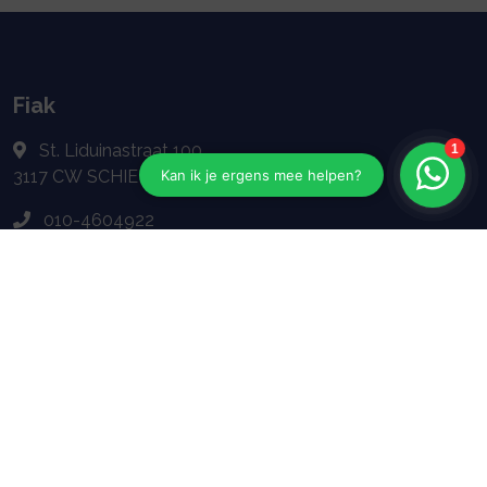
Fiak
St. Liduinastraat 100
3117 CW
SCHIEDAM
010-4604922
info@fiak.nl
Navigeren
Geldzaken
Particulier
Zakelijk