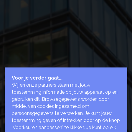
Voor je verder gaat...
Wij en onze partners slaan met jouw
toestemming informatie op jouw apparaat op en
gebruiken dit. Browsegegevens worden door
middel van cookies ingezameld om
persoonsgegevens te verwerken. Je kunt jouw
toestemming geven of intrekken door op de knop
'Voorkeuren aanpassen' te klikken. Je kunt op elk