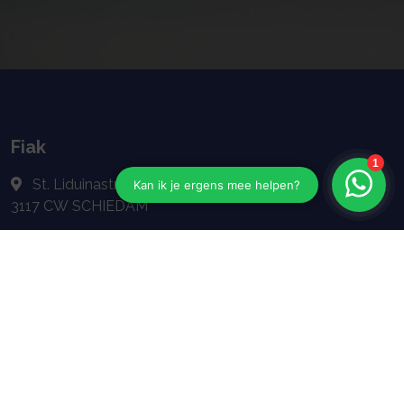
Fiak
St. Liduinastraat 100
3117 CW
SCHIEDAM
010-4604922
info@fiak.nl
Navigeren
Geldzaken
Particulier