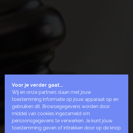
Voor je verder gaat...
Wij en onze partners slaan met jouw
toestemming informatie op jouw apparaat op en
gebruiken dit. Browsegegevens worden door
middel van cookies ingezameld om
persoonsgegevens te verwerken. Je kunt jouw
toestemming geven of intrekken door op de knop