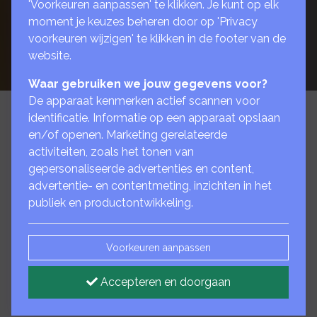
'Voorkeuren aanpassen' te klikken. Je kunt op elk
moment je keuzes beheren door op 'Privacy
voorkeuren wijzigen' te klikken in de footer van de
website.
Waar gebruiken we jouw gegevens voor?
De apparaat kenmerken actief scannen voor
identificatie. Informatie op een apparaat opslaan
en/of openen. Marketing gerelateerde
24/7 verzekerd van
activiteiten, zoals het tonen van
gepersonaliseerde advertenties en content,
juridische hulp
advertentie- en contentmeting, inzichten in het
publiek en productontwikkeling.
Met een rechtsbijstandverzekering bent u
verzekerd tegen de kosten van juridische hulp
Voorkeuren aanpassen
bij een geschil. Een juridisch geschil kan altijd
en onverwachts ontstaan. Denk aan een
Accepteren en doorgaan
meningsverschil met uw huisbaas, op de
werkvloer of als deelnemer aan het verkeer.