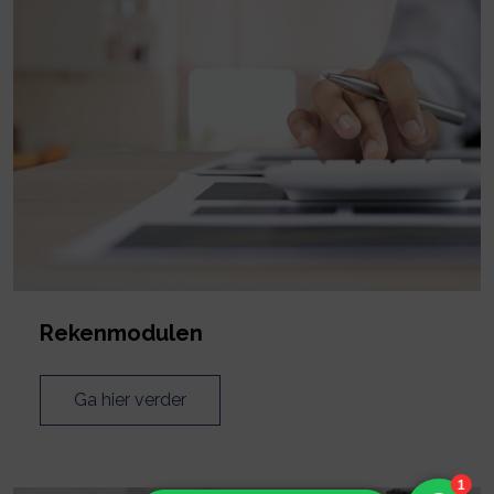
Rekenmodulen
Ga hier verder